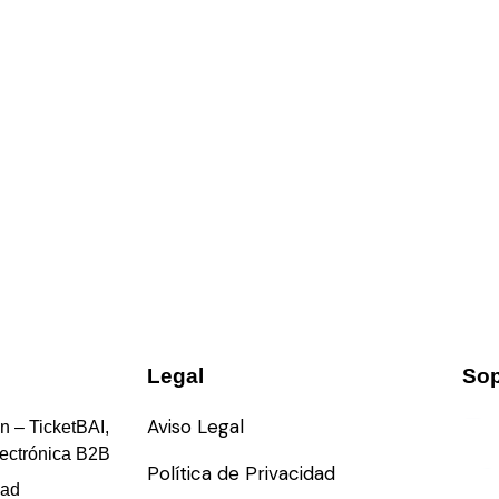
Legal
Sop
Aviso Legal
n – TicketBAI,
lectrónica B2B
Política de Privacidad
dad