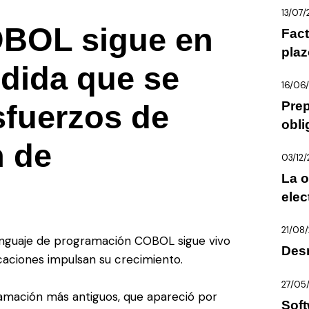
13/07
OBOL sigue en
Fact
plaz
dida que se
16/06
Prep
sfuerzos de
obli
 de
03/12
La o
elec
21/08
enguaje de programación COBOL sigue vivo
Des
caciones impulsan su crecimiento.
27/05
amación más antiguos, que apareció por
Soft