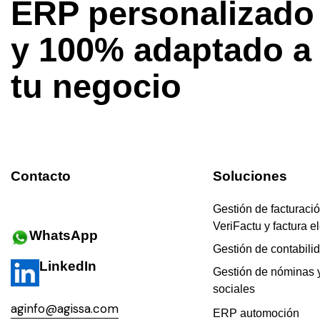
ERP personalizado
y 100% adaptado a
tu negocio
Contacto
Soluciones
943 445 101
Gestión de facturació
VeriFactu y factura e
WhatsApp
Gestión de contabili
LinkedIn
Gestión de nóminas 
sociales
aginfo@agissa.com
ERP automoción