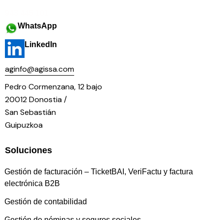
943 445 101
WhatsApp
LinkedIn
aginfo@agissa.com
Pedro Cormenzana, 12 bajo
20012 Donostia /
San Sebastián
Guipuzkoa
Soluciones
Gestión de facturación – TicketBAI, VeriFactu y factura
electrónica B2B
Gestión de contabilidad
Gestión de nóminas y seguros sociales