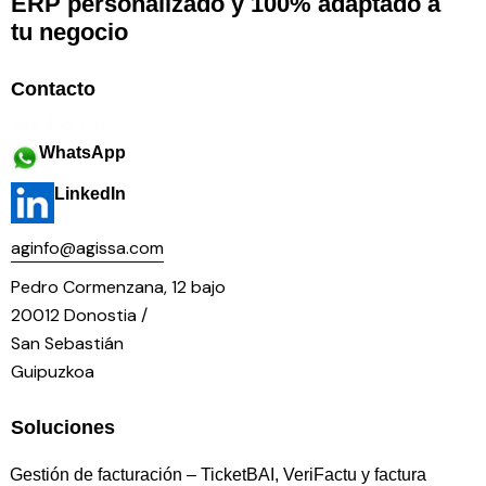
ERP personalizado y 100% adaptado a
tu negocio
Contacto
943 445 101
WhatsApp
LinkedIn
aginfo@agissa.com
Pedro Cormenzana, 12 bajo
20012 Donostia /
San Sebastián
Guipuzkoa
Soluciones
Gestión de facturación – TicketBAI, VeriFactu y factura