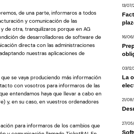
13/07
eremos, de una parte, informaros a todos
Fact
facturación y comunicación de las
plaz
y de otra, tranquilizaros porque en AG
condición de desarrolladores de software de
16/06
cación directa con las administraciones
Prep
 adaptando nuestras aplicaciones de
obli
03/12
n que se vaya produciendo más información
La o
tacto con vosotros para informaros de las
elec
 que entendamos haya que llevar a cabo en
21/08
re) y, en su caso, en vuestros ordenadores
Des
27/05
cación para informaros de los cambios que
Soft
ión y comunicación llamado TicketBAI. En