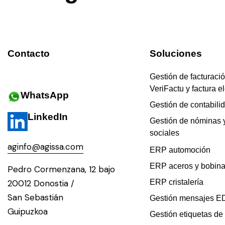
Contacto
Soluciones
943 445 101
Gestión de facturació
VeriFactu y factura e
WhatsApp
Gestión de contabili
LinkedIn
Gestión de nóminas 
sociales
aginfo@agissa.com
ERP automoción
ERP aceros y bobin
Pedro Cormenzana, 12 bajo
20012 Donostia /
ERP cristalería
San Sebastián
Gestión mensajes E
Guipuzkoa
Gestión etiquetas de