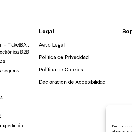
Legal
Sop
Aviso Legal
n – TicketBAI,
lectrónica B2B
Política de Privacidad
dad
Política de Cookies
y seguros
Declaración de Accesibilidad
as
DI
 expedición
Para ofrece
almacenar y