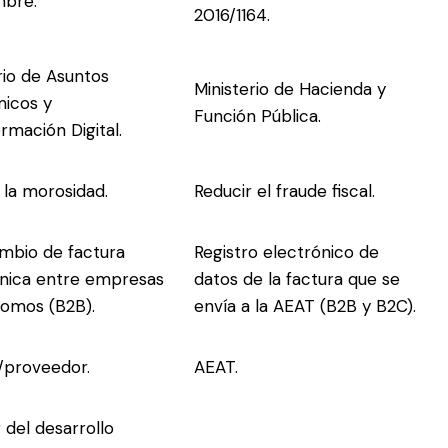
mbre.
2016/1164.
rio de Asuntos
Ministerio de Hacienda y
icos y
Función Pública.
rmación Digital.
 la morosidad.
Reducir el fraude fiscal.
mbio de factura
Registro electrónico de
ónica entre empresas
datos de la factura que se
nomos (B2B).
envía a la AEAT (B2B y B2C).
/proveedor.
AEAT.
r del desarrollo