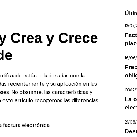
Últi
13/07
y Crea y Crece
Fact
plaz
de
16/06
Prep
obli
tifraude están relacionadas con la
das recientemente y su aplicación en las
03/12
es. No obstante, las características y
La o
n este artículo recogemos las diferencias
elec
21/08
a factura electrónica
Des